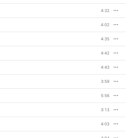
4:32
4:02
4:35
4:42
4:43
3:59
5:56
3:13
4:03