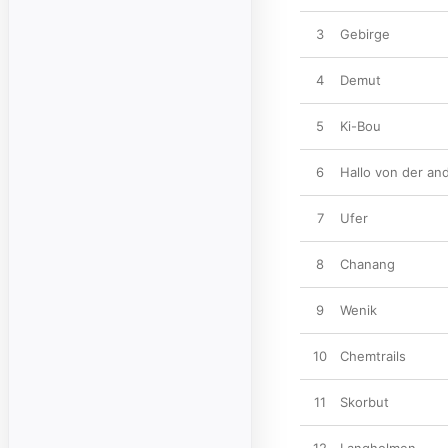
3
Gebirge
4
Demut
5
Ki-Bou
6
Hallo von der an
7
Ufer
8
Chanang
9
Wenik
10
Chemtrails
11
Skorbut