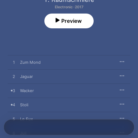
Electronic · 2017
Preview
1
Zum Mond
2
Jaguar
3
Wacker
4
Stoli
5
Le Fux
6
Juli