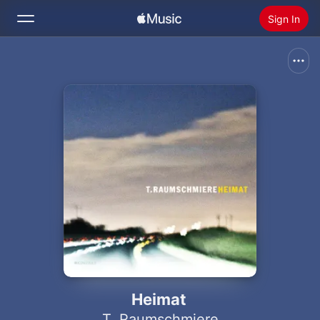
Sign In
Search
Home
New
Install Apple Music
Radio
Heimat
T. Raumschmiere